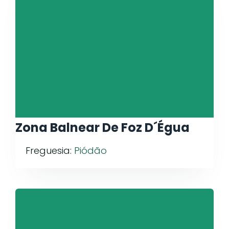
Zona Balnear De Foz D´Égua
Freguesia:
Piódão