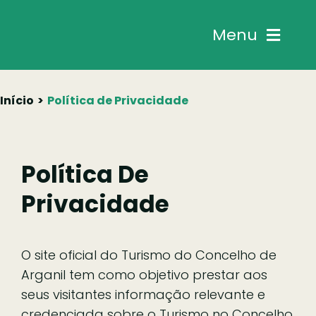
Skip
to
Menu
content
Chegar
Início
Política de Privacidade
Descobrir
Política De
Fazer
Privacidade
Comer
O site oficial do Turismo do Concelho de
Ficar
Arganil tem como objetivo prestar aos
seus visitantes informação relevante e
Pesquisar
credenciada sobre o Turismo no Concelho,