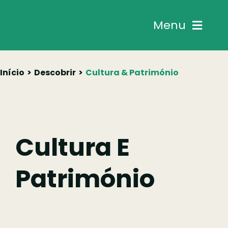
Skip
to
Menu
content
Chegar
Início
Descobrir
Cultura & Património
Descobrir
Fazer
Cultura E
Comer
Património
Ficar
Pesquisar