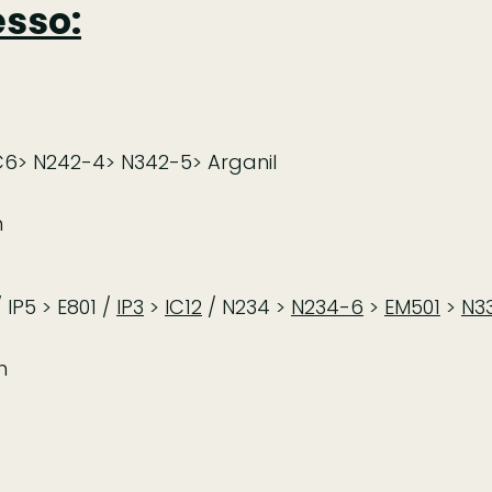
esso:
C6> N242-4> N342-5> Arganil
n
 IP5 > E801 /
IP3
>
IC12
/ N234 >
N234-6
>
EM501
>
N3
n