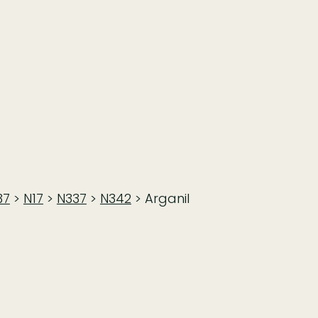
37
>
N17
>
N337
>
N342
> Arganil