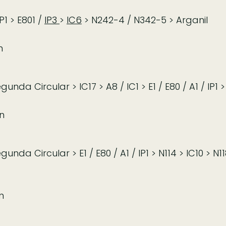
P1 > E801 /
IP3
>
IC6
> N242-4 / N342-5 > Arganil
n
nda Circular > IC17 > A8 / IC1 > E1 / E80 / A1 / IP1
n
nda Circular > E1 / E80 / A1 / IP1 > N114 > IC10 > N11
n