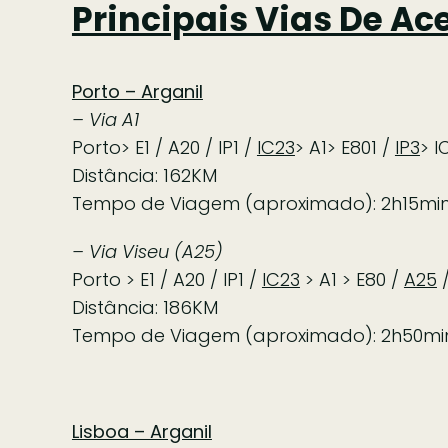
Principais Vias De Ac
Porto – Arganil
– Via A1
Porto> E1 / A20 / IP1 /
IC23
> A1> E801 /
IP3
> I
Distância: 162KM
Tempo de Viagem (aproximado): 2h15mi
– Via Viseu (A25)
Porto > E1 / A20 / IP1 /
IC23
> A1 > E80 /
A25
/
Distância: 186KM
Tempo de Viagem (aproximado): 2h50mi
Lisboa – Arganil