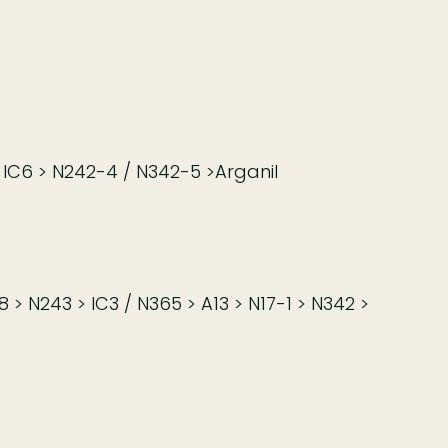
 > IC6 > N242-4 / N342-5 >Arganil
8 > N243 > IC3 / N365 > A13 > N17-1 > N342 >