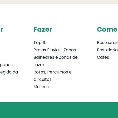
r
Fazer
Come
Top 10
Restauran
Praias Fluviais, Zonas
Pastelaria
Balneares e Zonas de
Cafés
ógenos
Lazer
egida da
Rotas, Percursos e
Circuitos
Museus