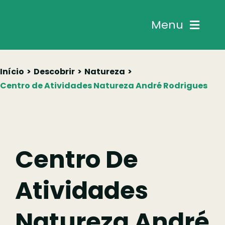
Skip
to
Menu
content
Chegar
Início
Descobrir
Natureza
Centro de Atividades Natureza André Rodrigues
Descobrir
Fazer
Centro De
Comer
Atividades
Ficar
Natureza André
Pesquisar