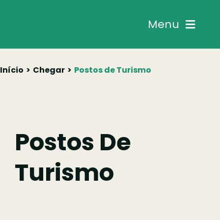
Skip
to
Menu
content
Chegar
Início
Chegar
Postos de Turismo
Descobrir
Fazer
Postos De
Comer
Turismo
Ficar
Pesquisar