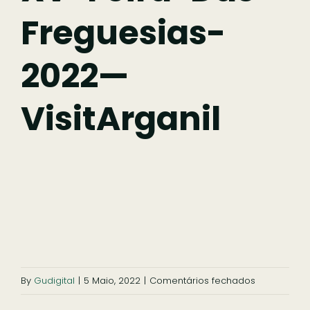
Freguesias-
Comer
2022—
Ficar
VisitArganil
Pesquisar
em
By
Gudigital
|
5 Maio, 2022
|
Comentários fechados
XV-