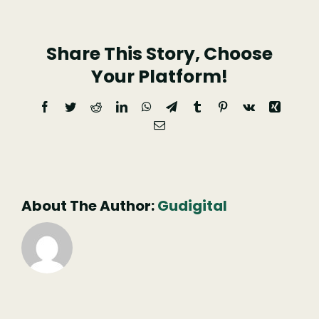
Feira-
das-
Share This Story, Choose
Freguesias-
2022
Your Platform!
—
Facebook
Twitter
Reddit
LinkedIn
WhatsApp
Telegram
Tumblr
Pinterest
Vk
Xing
VisitArganil
Email
(necessário
mas
não
publicado)
About The Author:
Gudigital