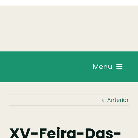
Skip
to
content
Menu
Chegar
Anterior
Descobrir
Fazer
XV-Feira-Das-