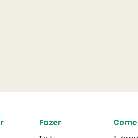
r
Fazer
Come
Top 10
Restauran