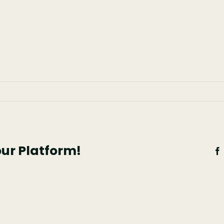
a
our Platform!