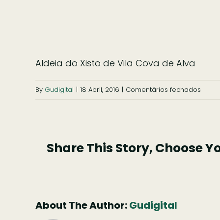
Aldeia do Xisto de Vila Cova de Alva
em
By
Gudigital
|
18 Abril, 2016
|
Comentários fechados
Aldei
do
Xisto
Share This Story, Choose Y
de
Vila
Cova
de
Alva
About The Author:
Gudigital