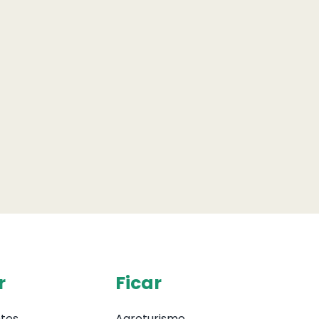
r
Ficar
tes
Agroturismo