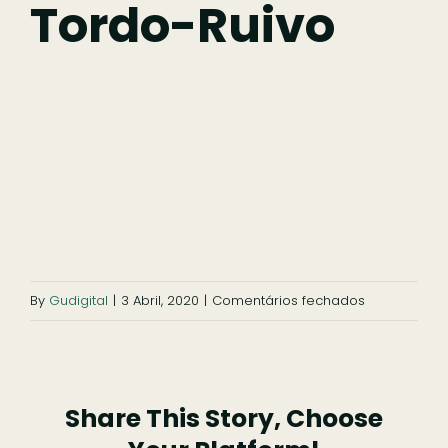
Fazer
Tordo-Ruivo
Comer
Ficar
Pesquisar
em
By
Gudigital
|
3 Abril, 2020
|
Comentários fechados
Tordo-
ruivo
Share This Story, Choose