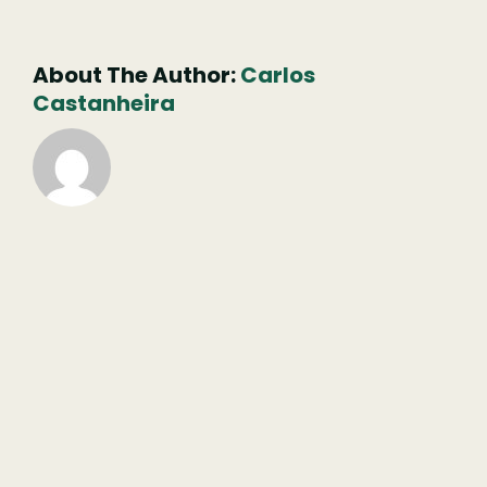
não
publicado)
About The Author:
Carlos
Castanheira