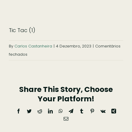
Tic Tac (1)
By
Carlos Castanheira
|
4 Dezembro, 2023
|
Comentários
em
fechados
Tic
Tac
(1)
Share This Story, Choose
Your Platform!
Facebook
Twitter
Reddit
LinkedIn
WhatsApp
Telegram
Tumblr
Pinterest
Vk
Xing
Email
(necessário
mas