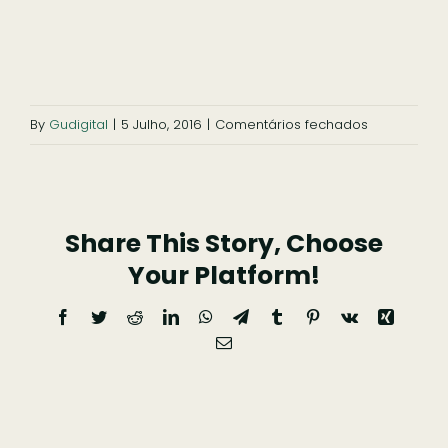
Ficar
Pesquisar
em
By
Gudigital
|
5 Julho, 2016
|
Comentários fechados
slide-
sacor-
2
Share This Story, Choose
Your Platform!
Facebook
Twitter
Reddit
LinkedIn
WhatsApp
Telegram
Tumblr
Pinterest
Vk
Xing
Email
(necessário
mas
não
publicado)