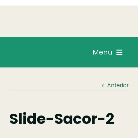
Skip
to
content
Menu
Chegar
Anterior
Descobrir
Fazer
Slide-Sacor-2
Comer