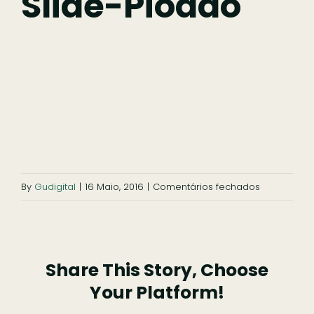
Slide-Piodao
Comer
Ficar
Pesquisar
em
By
Gudigital
|
16 Maio, 2016
|
Comentários fechados
slide-
piodao
Share This Story, Choose
Your Platform!