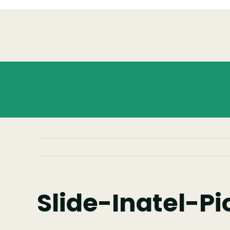
Skip
to
content
Slide-Inatel-P