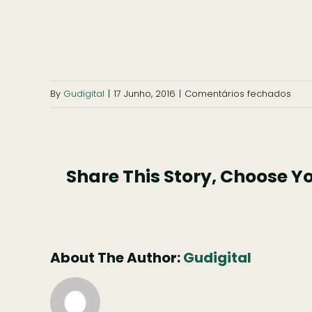
em
By
Gudigital
|
17 Junho, 2016
|
Comentários fechados
slid
inate
pio
Share This Story, Choose Y
2
About The Author:
Gudigital