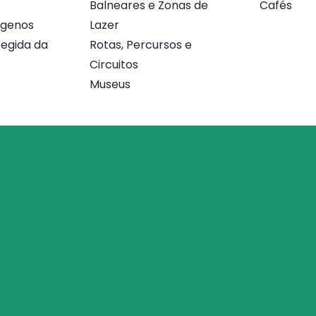
Balneares e Zonas de
Cafés
ógenos
Lazer
egida da
Rotas, Percursos e
Circuitos
Museus