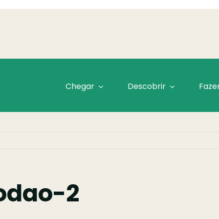
Chegar
Descobrir
Faze
iodao-2