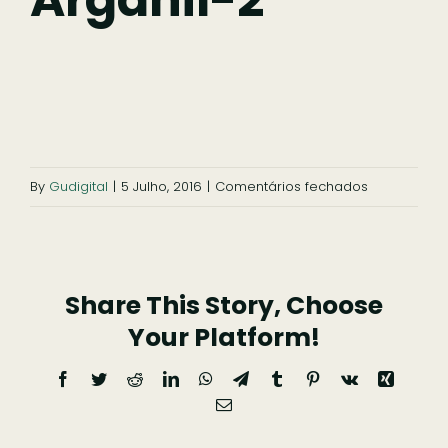
Ficar
Pesquisar
em
By
Gudigital
|
5 Julho, 2016
|
Comentários fechados
slide-
igreja-
arganil-
Share This Story, Choose
2
Your Platform!
Facebook
Twitter
Reddit
LinkedIn
WhatsApp
Telegram
Tumblr
Pinterest
Vk
Xing
Email
(necessário
mas