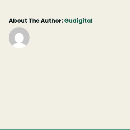
não
publicado)
About The Author:
Gudigital