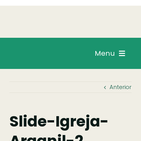
Skip
to
content
Menu
Chegar
Anterior
Descobrir
Fazer
Slide-Igreja-
Arganil-2
Comer