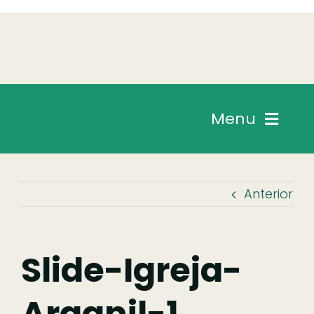
Skip
to
content
Menu
Chegar
Anterior
Descobrir
Fazer
Slide-Igreja-
Arganil-1
Comer