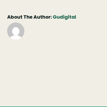
não
publicado)
About The Author:
Gudigital