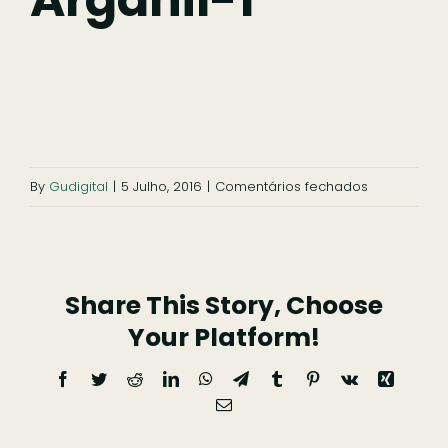
Ficar
Pesquisar
em
By
Gudigital
|
5 Julho, 2016
|
Comentários fechados
slide-
igreja-
arganil-
Share This Story, Choose
1
Your Platform!
Facebook
Twitter
Reddit
LinkedIn
WhatsApp
Telegram
Tumblr
Pinterest
Vk
Xing
Email
(necessário
mas