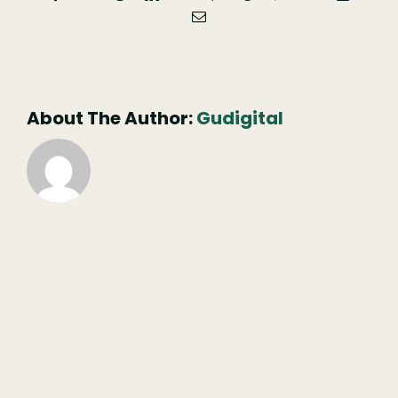
Email
(necessário
mas
não
publicado)
About The Author:
Gudigital