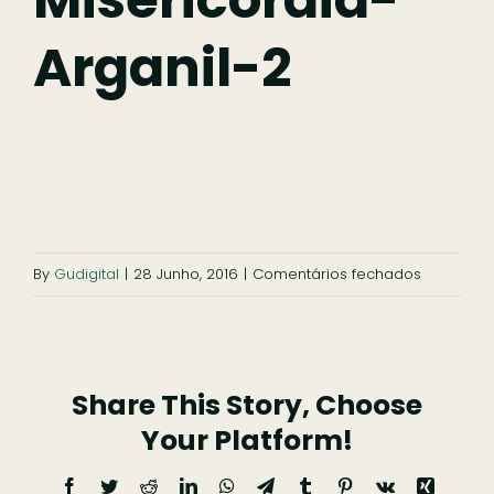
Arganil-2
Ficar
Pesquisar
em
By
Gudigital
|
28 Junho, 2016
|
Comentários fechados
slide-
i-
misericor
Share This Story, Choose
arganil-
2
Your Platform!
Facebook
Twitter
Reddit
LinkedIn
WhatsApp
Telegram
Tumblr
Pinterest
Vk
Xing