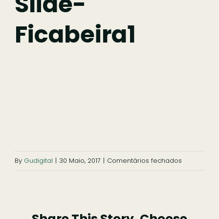
Slide-
Ficabeira1
Comer
Ficar
Pesquisar
em
By
Gudigital
|
30 Maio, 2017
|
Comentários fechados
slide-
ficabeira1
Share This Story, Choose