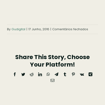
Ficar
Pesquisar
em
By
Gudigital
|
17 Junho, 2016
|
Comentários fechados
slide-
fabrica-
3
Share This Story, Choose
Your Platform!
Facebook
Twitter
Reddit
LinkedIn
WhatsApp
Telegram
Tumblr
Pinterest
Vk
Xing
Email
(necessário
mas
não
publicado)