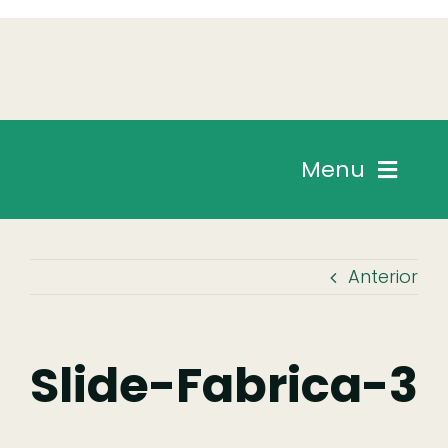
Skip
to
content
Menu
Chegar
Anterior
Descobrir
Fazer
Slide-Fabrica-3
Comer