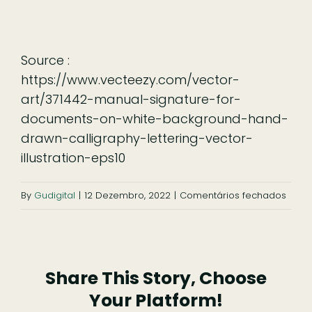
Ficar
Source :
Pesquisar
https://www.vecteezy.com/vector-
art/371442-manual-signature-for-
documents-on-white-background-hand-
drawn-calligraphy-lettering-vector-
illustration-eps10
em
By
Gudigital
|
12 Dezembro, 2022
|
Comentários fechados
signa
Share This Story, Choose
Your Platform!