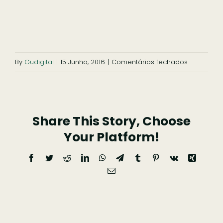
Ficar
Pesquisar
em
By
Gudigital
|
15 Junho, 2016
|
Comentários fechados
sardal-
2
Share This Story, Choose
Your Platform!
Facebook
Twitter
Reddit
LinkedIn
WhatsApp
Telegram
Tumblr
Pinterest
Vk
Xing
Email
(necessário
mas
não
publicado)