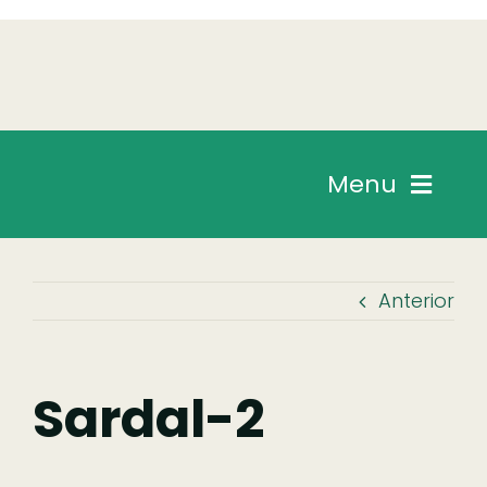
Skip
to
content
Menu
Chegar
Anterior
Descobrir
Fazer
Sardal-2
Comer