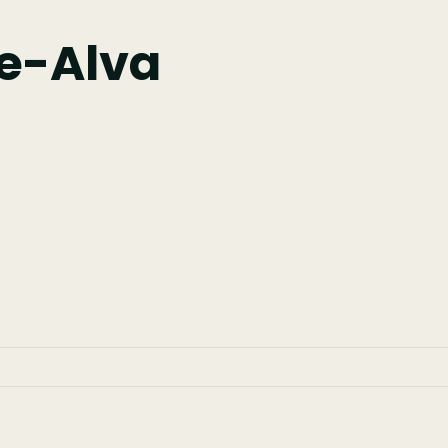
e-Alva
-