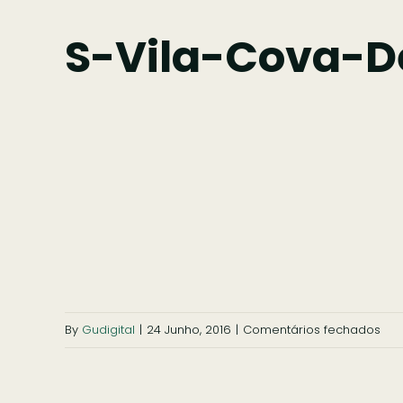
S-Vila-Cova-D
em
By
Gudigital
|
24 Junho, 2016
|
Comentários fechados
s-
vila