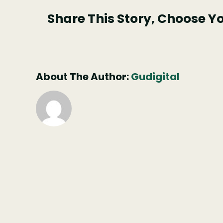
cov
Share This Story, Choose Y
de-
alv
About The Author:
Gudigital