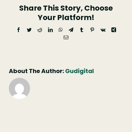
Share This Story, Choose
Your Platform!
Facebook
Twitter
Reddit
LinkedIn
WhatsApp
Telegram
Tumblr
Pinterest
Vk
Xing
Email
(necessário
mas
não
publicado)
About The Author:
Gudigital