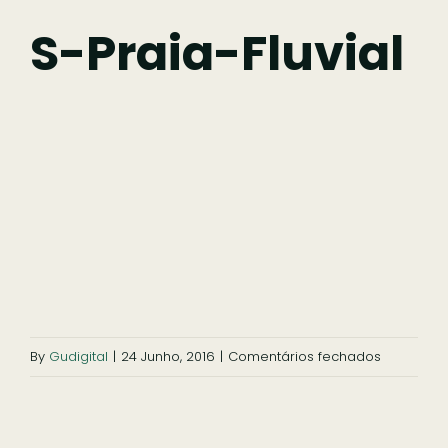
Fazer
S-Praia-Fluvial
Comer
Ficar
Pesquisar
em
By
Gudigital
|
24 Junho, 2016
|
Comentários fechados
s-
praia-
fluvial