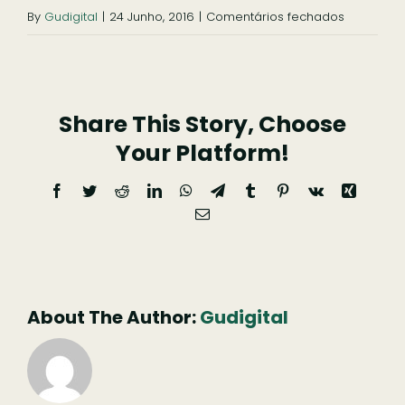
em
By
Gudigital
|
24 Junho, 2016
|
Comentários fechados
Capela
de
São
Share This Story, Choose
Pedro,
Arganil
Your Platform!
Facebook
Twitter
Reddit
LinkedIn
WhatsApp
Telegram
Tumblr
Pinterest
Vk
Xing
Email
(necessário
mas
não
publicado)
About The Author:
Gudigital