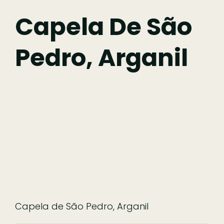
Fazer
Capela De São
Pedro, Arganil
Comer
Ficar
Pesquisar
Capela de São Pedro, Arganil