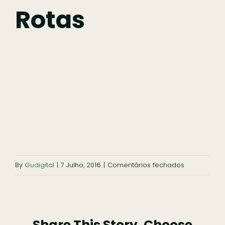
Fazer
Rotas
Comer
Ficar
Pesquisar
em
By
Gudigital
|
7 Julho, 2016
|
Comentários fechados
rotas
Share This Story, Choose