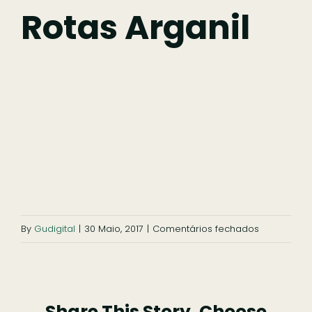
Fazer
Rotas Arganil
Comer
Ficar
Pesquisar
em
By
Gudigital
|
30 Maio, 2017
|
Comentários fechados
rotas
arganil
Share This Story, Choose