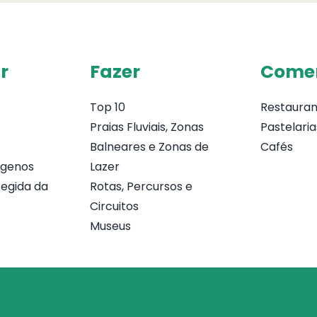
r
Fazer
Come
Top 10
Restauran
Praias Fluviais, Zonas
Pastelaria
Balneares e Zonas de
Cafés
ógenos
Lazer
egida da
Rotas, Percursos e
Circuitos
Museus