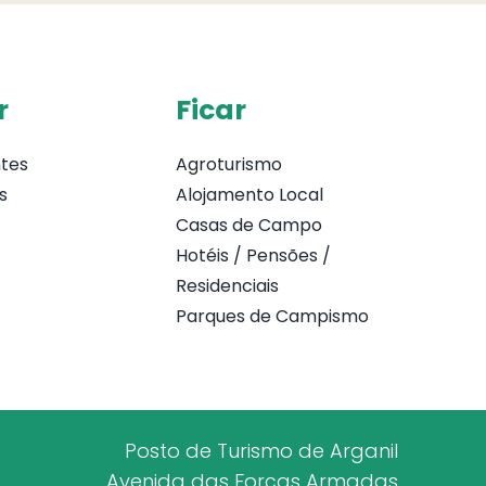
r
Ficar
tes
Agroturismo
s
Alojamento Local
Casas de Campo
Hotéis / Pensões /
Residenciais
Parques de Campismo
Posto de Turismo de Arganil
Avenida das Forças Armadas