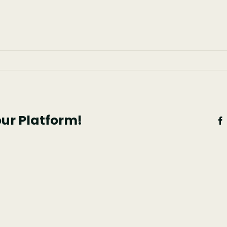
aurante
ipe
our Platform!