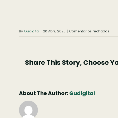
em
By
Gudigital
|
20 Abril, 2020
|
Comentários fechados
Rest
O
Prínc
Share This Story, Choose Y
do
Alva
(1)
About The Author:
Gudigital