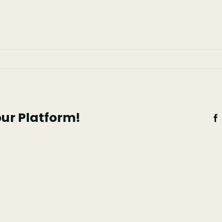
em
s
Quinta
Lameirinho
(1)
our Platform!