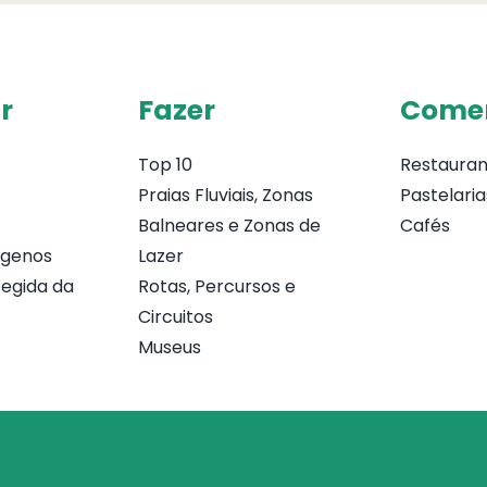
r
Fazer
Come
Top 10
Restauran
Praias Fluviais, Zonas
Pastelaria
Balneares e Zonas de
Cafés
ógenos
Lazer
egida da
Rotas, Percursos e
Circuitos
Museus