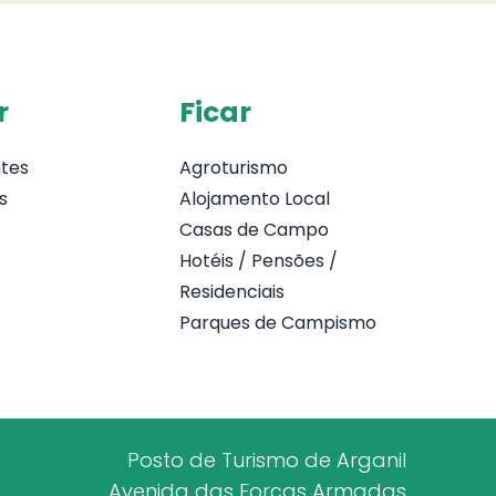
r
Ficar
tes
Agroturismo
s
Alojamento Local
Casas de Campo
Hotéis / Pensões /
Residenciais
Parques de Campismo
Posto de Turismo de Arganil
Avenida das Forças Armadas