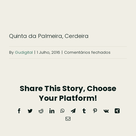
Ficar
Pesquisar
Quinta da Palmeira, Cerdeira
em
By
Gudigital
|
1 Julho, 2016
|
Comentários fechados
qp-
slide-
2
Share This Story, Choose
Your Platform!
Facebook
Twitter
Reddit
LinkedIn
WhatsApp
Telegram
Tumblr
Pinterest
Vk
Xing
Email
(necessário
mas
não