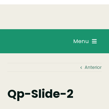
Skip
to
content
Menu
Chegar
Anterior
Descobrir
Fazer
Qp-Slide-2
Comer