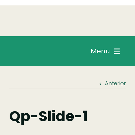
Skip
to
content
Menu
Chegar
Anterior
Descobrir
Fazer
Qp-Slide-1
Comer