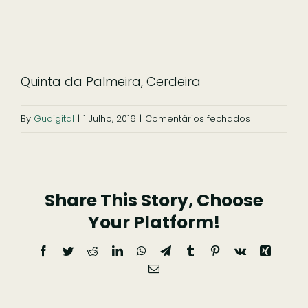
Ficar
Pesquisar
Quinta da Palmeira, Cerdeira
em
By
Gudigital
|
1 Julho, 2016
|
Comentários fechados
qp-
slide-
1
Share This Story, Choose
Your Platform!
Facebook
Twitter
Reddit
LinkedIn
WhatsApp
Telegram
Tumblr
Pinterest
Vk
Xing
Email
(necessário
mas
não