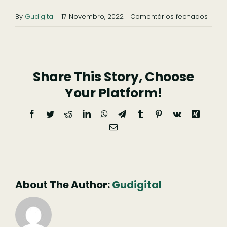
em
By
Gudigital
|
17 Novembro, 2022
|
Comentários fechados
Vista
para
Soito
Share This Story, Choose
da
Ruiva
Your Platform!
e
Facebook
Twitter
Reddit
LinkedIn
WhatsApp
Telegram
Tumblr
Pinterest
Vk
Xing
Sobra
Email
Gord
(necessário
mas
|
não
Poma
publicado)
About The Author:
Gudigital