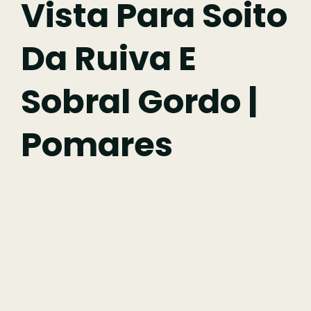
Vista Para Soito
Da Ruiva E
Comer
Sobral Gordo |
Ficar
Pomares
Pesquisar