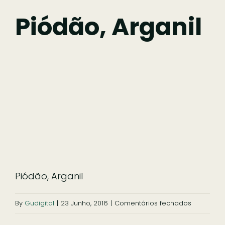
Fazer
Piódão, Arganil
Comer
Ficar
Pesquisar
Piódão, Arganil
em
By
Gudigital
|
23 Junho, 2016
|
Comentários fechados
Piódão,