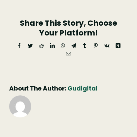
Arganil
Share This Story, Choose
Your Platform!
Facebook
Twitter
Reddit
LinkedIn
WhatsApp
Telegram
Tumblr
Pinterest
Vk
Xing
Email
(necessário
mas
não
publicado)
About The Author:
Gudigital