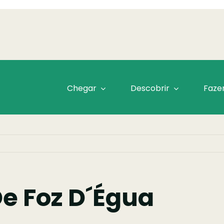
Chegar
Descobrir
Faze
De Foz D´Égua