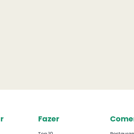
r
Fazer
Come
Top 10
Restauran