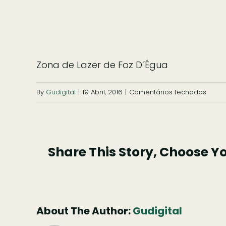
Zona de Lazer de Foz D´Égua
em
By
Gudigital
|
19 Abril, 2016
|
Comentários fechados
Zona
de
Lazer
Share This Story, Choose Y
de
Foz
D
´Égua
About The Author:
Gudigital