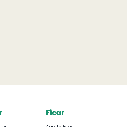
r
Ficar
tes
Agroturismo