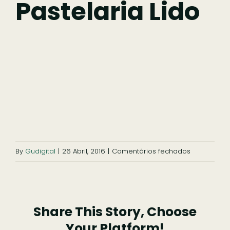
Pastelaria Lido
Comer
Ficar
Pesquisar
em
By
Gudigital
|
26 Abril, 2016
|
Comentários fechados
Pastelaria
Lido
Share This Story, Choose
Your Platform!