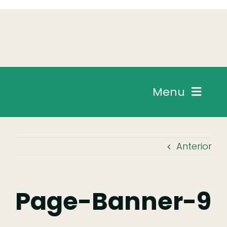
Skip
to
content
Menu
Chegar
Anterior
Descobrir
Fazer
Page-Banner-9
Comer