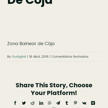
Ficar
Pesquisar
Zona Balnear de Côja
em
By
Gudigital
|
18 Abril, 2016
|
Comentários fechados
Zona
Balnear
de
Share This Story, Choose
Côja
Your Platform!
Facebook
Twitter
Reddit
LinkedIn
WhatsApp
Telegram
Tumblr
Pinterest
Vk
Xing