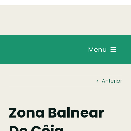
Skip
to
content
Menu
Chegar
Anterior
Descobrir
Fazer
Zona Balnear
De Côja
Comer