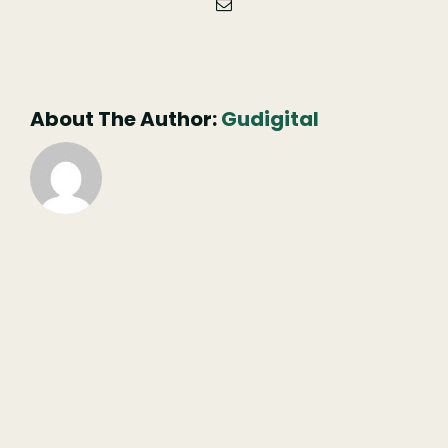
Email
(necessário
mas
não
publicado)
About The Author:
Gudigital