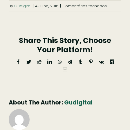
em
By
Gudigital
|
4 Julho, 2016
|
Comentários fechados
Casa
da
Fonte
Share This Story, Choose
Nova
Your Platform!
Facebook
Twitter
Reddit
LinkedIn
WhatsApp
Telegram
Tumblr
Pinterest
Vk
Xing
Email
(necessário
mas
não
publicado)
About The Author:
Gudigital