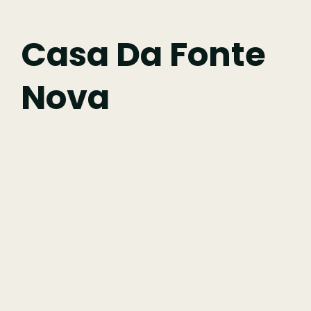
Fazer
Casa Da Fonte
Nova
Comer
Ficar
Pesquisar