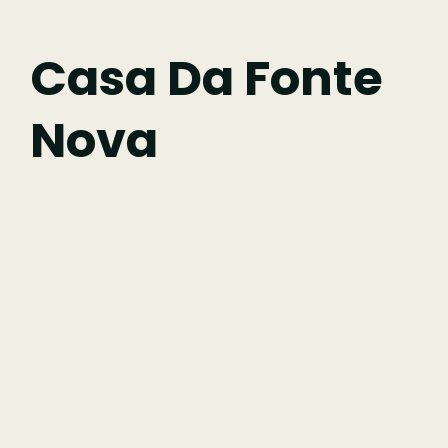
Fazer
Casa Da Fonte
Nova
Comer
Ficar
Pesquisar