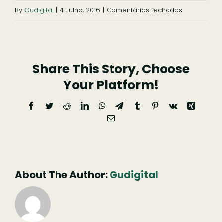
em
By
Gudigital
|
4 Julho, 2016
|
Comentários fechados
Casa
da
Fonte
Share This Story, Choose
Nova
Your Platform!
Facebook
Twitter
Reddit
LinkedIn
WhatsApp
Telegram
Tumblr
Pinterest
Vk
Xing
Email
(necessário
mas
não
publicado)
About The Author:
Gudigital