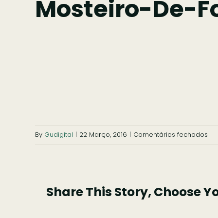
Mosteiro-De-F
em
By
Gudigital
|
22 Março, 2016
|
Comentários fechados
mos
de
fol
Share This Story, Choose Y