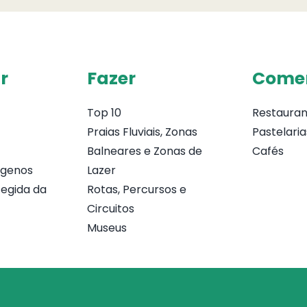
r
Fazer
Come
Top 10
Restauran
Praias Fluviais, Zonas
Pastelaria
Balneares e Zonas de
Cafés
ógenos
Lazer
egida da
Rotas, Percursos e
Circuitos
Museus