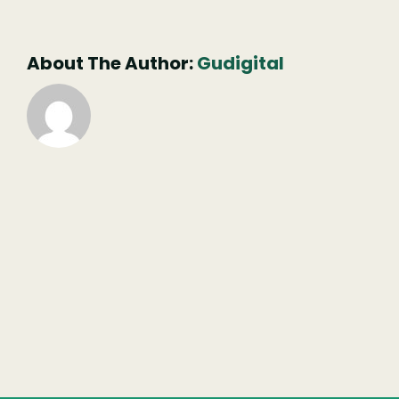
não
publicado)
About The Author:
Gudigital