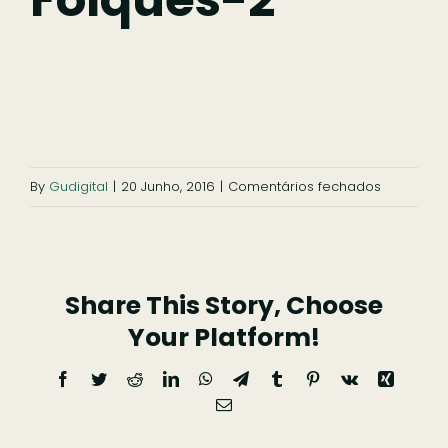
Ficar
Pesquisar
em
By
Gudigital
|
20 Junho, 2016
|
Comentários fechados
mosteiro-
de-
folques-
Share This Story, Choose
2
Your Platform!
Facebook
Twitter
Reddit
LinkedIn
WhatsApp
Telegram
Tumblr
Pinterest
Vk
Xing
Email
(necessário
mas