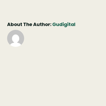
(necessário
mas
não
publicado)
About The Author:
Gudigital