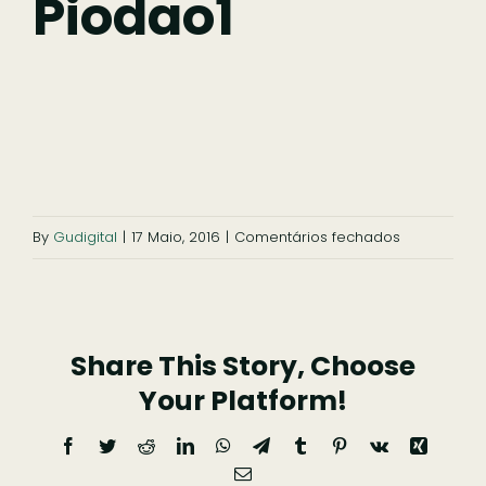
Piodao1
Ficar
Pesquisar
em
By
Gudigital
|
17 Maio, 2016
|
Comentários fechados
mini-
mapa-
piodao1
Share This Story, Choose
Your Platform!
Facebook
Twitter
Reddit
LinkedIn
WhatsApp
Telegram
Tumblr
Pinterest
Vk
Xing
Email