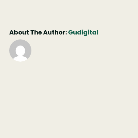
(necessário
mas
não
publicado)
About The Author:
Gudigital