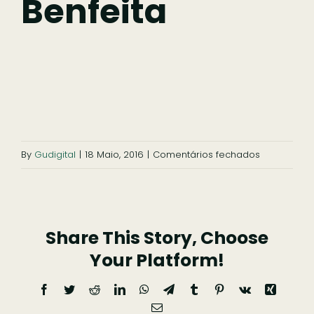
Benfeita
Ficar
Pesquisar
em
By
Gudigital
|
18 Maio, 2016
|
Comentários fechados
mini-
mapa-
benfeita
Share This Story, Choose
Your Platform!
Facebook
Twitter
Reddit
LinkedIn
WhatsApp
Telegram
Tumblr
Pinterest
Vk
Xing
Email