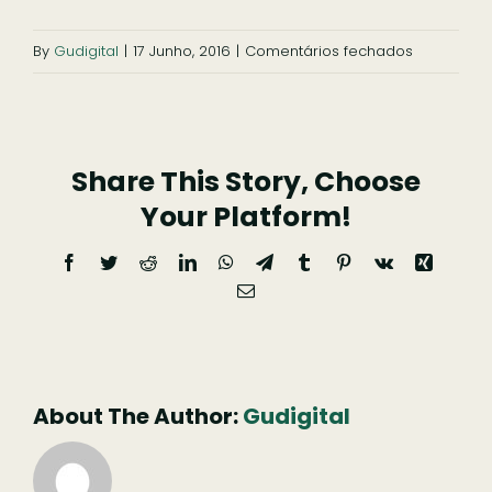
Ficar
em
By
Gudigital
|
17 Junho, 2016
|
Comentários fechados
Pesquisar
marker2
Share This Story, Choose
Your Platform!
Facebook
Twitter
Reddit
LinkedIn
WhatsApp
Telegram
Tumblr
Pinterest
Vk
Xing
Email
(necessário
mas
não
publicado)
About The Author:
Gudigital