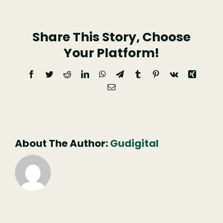
Brasileira
Share This Story, Choose
Your Platform!
Facebook
Twitter
Reddit
LinkedIn
WhatsApp
Telegram
Tumblr
Pinterest
Vk
Xing
Email
(necessário
mas
não
publicado)
About The Author:
Gudigital