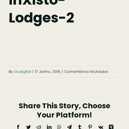
Lodges-2
Ficar
Pesquisar
em
By
Gudigital
|
17 Junho, 2016
|
Comentários fechados
InXisto-
Lodges
InXisto-
Share This Story, Choose
Lodges-
2
Your Platform!
Facebook
Twitter
Reddit
LinkedIn
WhatsApp
Telegram
Tumblr
Pinterest
Vk
Xing