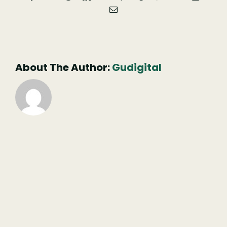
Email
(necessário
mas
não
publicado)
About The Author:
Gudigital