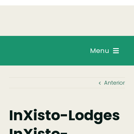
Skip
to
content
Menu
Chegar
Anterior
Descobrir
Fazer
InXisto-Lodges
InXisto-
Comer