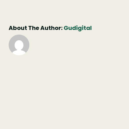
mas
não
publicado)
About The Author:
Gudigital