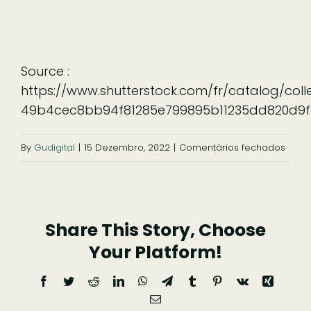
Source :
https://www.shutterstock.com/fr/catalog/col
49b4cec8bb94f81285e799895b11235dd820d9
em
By
Gudigital
|
15 Dezembro, 2022
|
Comentários fechados
galle
9
Share This Story, Choose
Your Platform!
Facebook
Twitter
Reddit
LinkedIn
WhatsApp
Telegram
Tumblr
Pinterest
Vk
Xing
Email
(necessário