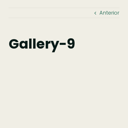
Anterior
Descobrir
Fazer
Gallery-9
Comer
Ficar
Pesquisar