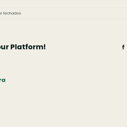
em
s fechados
©
Frederico
Martinho
our Platform!
ra