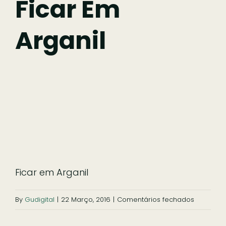
Ficar Em
Arganil
Comer
Ficar
Pesquisar
Ficar em Arganil
em
By
Gudigital
|
22 Março, 2016
|
Comentários fechados
Ficar