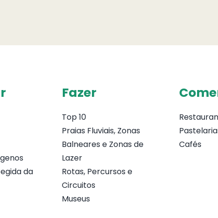
r
Fazer
Come
Top 10
Restauran
Praias Fluviais, Zonas
Pastelaria
Balneares e Zonas de
Cafés
ógenos
Lazer
egida da
Rotas, Percursos e
Circuitos
Museus