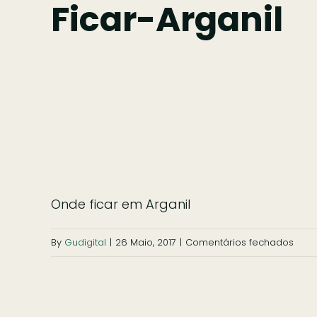
Ficar-Arganil
Onde ficar em Arganil
em
By
Gudigital
|
26 Maio, 2017
|
Comentários fechados
ficar
argan