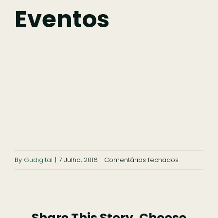
Fazer
Eventos
Comer
Ficar
Pesquisar
em
By
Gudigital
|
7 Julho, 2016
|
Comentários fechados
eventos
Share This Story, Choose