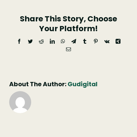
arganil
Share This Story, Choose
Your Platform!
Facebook
Twitter
Reddit
LinkedIn
WhatsApp
Telegram
Tumblr
Pinterest
Vk
Xing
Email
(necessário
mas
não
publicado)
About The Author:
Gudigital