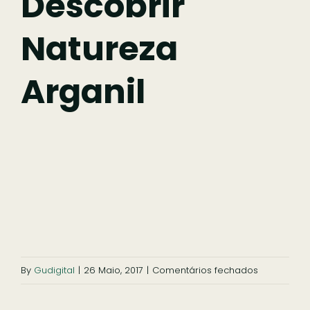
Descobrir
Natureza
Comer
Arganil
Ficar
Pesquisar
em
By
Gudigital
|
26 Maio, 2017
|
Comentários fechados
descobrir
natureza